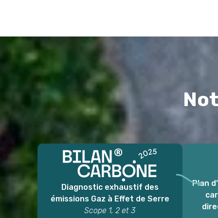
Not
Plan d
Diagnostic exhaustif des
car
émissions Gaz à Effet de Serre
dir
Scope 1, 2 et 3