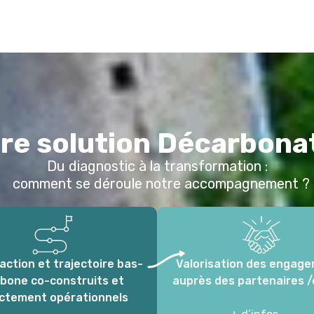
re solution Décarbona
Du diagnostic à la transformation :
comment se déroule notre accompagnement ?
’action et trajectoire bas-
Valorisation des engag
bone co-construits et
auprès des partenaires /
ectement opérationnels