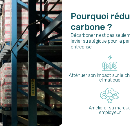
Pourquoi rédu
carbone ?
Décarboner n’est pas seuleme
levier stratégique pour la pe
entreprise.
Atténuer son impact sur le 
climatique
Améliorer sa marqu
employeur