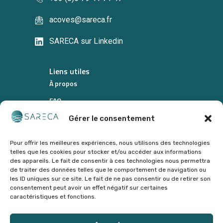
acoves@sareca.fr
SARECA sur Linkedin
Liens utiles
À propos
FAQ
Contactez-nous
Gérer le consentement
Informations légales
Pour offrir les meilleures expériences, nous utilisons des technologies
Mentions légales
telles que les cookies pour stocker et/ou accéder aux informations
des appareils. Le fait de consentir à ces technologies nous permettra
Politique de cookies (UE)
de traiter des données telles que le comportement de navigation ou
les ID uniques sur ce site. Le fait de ne pas consentir ou de retirer son
Gérer le consentement
consentement peut avoir un effet négatif sur certaines
caractéristiques et fonctions.
Où nous trouver
SARECA